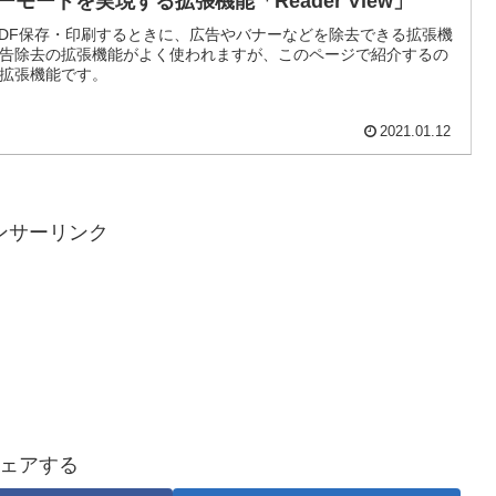
ーダーモードを実現する拡張機能「Reader View」
ページをPDF保存・印刷するときに、広告やバナーなどを除去できる拡張機
告除去の拡張機能がよく使われますが、このページで紹介するの
拡張機能です。
2021.01.12
ンサーリンク
ェアする