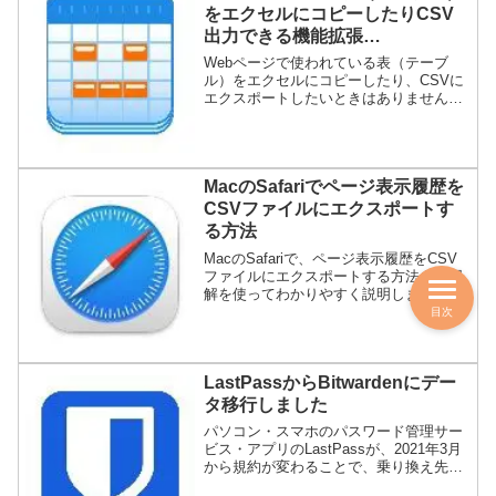
をエクセルにコピーしたりCSV
出力できる機能拡張
「Copytables」
Webページで使われている表（テーブ
ル）をエクセルにコピーしたり、CSVに
エクスポートしたいときはありません
か？Safariの機能拡張の「Copytables」
でこれが可能になるので、使い方を図解
入りで詳しく説明します。
MacのSafariでページ表示履歴を
CSVファイルにエクスポートす
る方法
MacのSafariで、ページ表示履歴をCSV
ファイルにエクスポートする方法を、図
解を使ってわかりやすく説明します。方
法はいくつかありますが、ここでは「DB
目次
Browser for SQLite」という無料アプリを
使います。
LastPassからBitwardenにデー
タ移行しました
パソコン・スマホのパスワード管理サー
ビス・アプリのLastPassが、2021年3月
から規約が変わることで、乗り換え先と
してBitwardenを検討している方向けに、