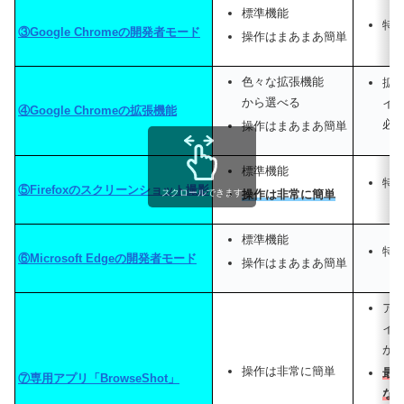
標準機能
特
③Google Chromeの開発者モード
操作はまあまあ簡単
色々な拡張機能
拡
から選べる
イ
④Google Chromeの拡張機能
必
操作はまあまあ簡単
標準機能
特
⑤Firefoxのスクリーンショット撮影
操作は非常に簡単
スクロールできます
標準機能
特
⑥Microsoft Edgeの開発者モード
操作はまあまあ簡単
ア
イ
が
操作は非常に簡単
最終
⑦専用アプリ「BrowseShot」
な