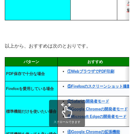
う
場
以上から、おすすめは次のとおりです。
パターン
おすすめ
①WebブラウザでPDF印刷
PDF保存で十分な場合
⑤Firefoxのスクリーンショット撮影
Firefoxを愛用している場合
②Safariの開発者モード
③Google Chromeの開発者モード
標準機能だけを使いたい場合
⑥Microsoft Edgeの開発者モード
スクロールできます
④Google Chromeの拡張機能