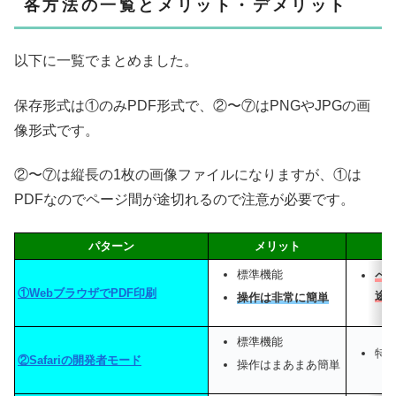
各方法の一覧とメリット・デメリット
以下に一覧でまとめました。
保存形式は①のみPDF形式で、②〜⑦はPNGやJPGの画
像形式です。
②〜⑦は縦長の1枚の画像ファイルになりますが、①は
PDFなのでページ間が途切れるので注意が必要です。
パターン
メリット
デ
標準機能
ペ
①WebブラウザでPDF印刷
途
操作は非常に簡単
標準機能
特
②Safariの開発者モード
操作はまあまあ簡単