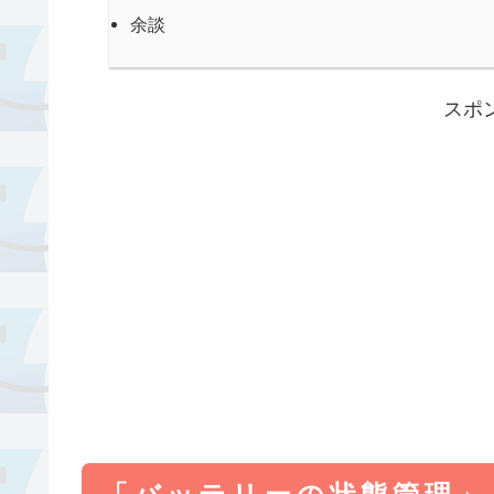
余談
スポ