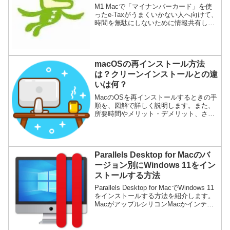
いので、国税庁に聞いてみた（イ
M1 Macで「マイナンバーカード」を使
ンテルMacも？）
ったe-Taxがうまくいかない人へ向けて、
時間を無駄にしないために情報共有しま
す。Safari 14の画面で「マイナンバーに
よる認証中です。画面が変わるまで、し
ばらくお待ち下さい。」から進まなくな
る現象です。
macOSの再インストール方法
は？クリーンインストールとの違
いは何？
MacのOSを再インストールするときの手
順を、図解で詳しく説明します。また、
所要時間やメリット・デメリット、さら
に「クリーンインストール」との違いに
ついても解説します。
Parallels Desktop for Macのバ
ージョン別にWindows 11をイン
ストールする方法
Parallels Desktop for MacでWindows 11
をインストールする方法を紹介します。
MacがアップルシリコンMacかインテル
Macか、Parallelsのバージョンが何かに
よって、インストールができるかどう
か、さらにインストール方法が異なりま