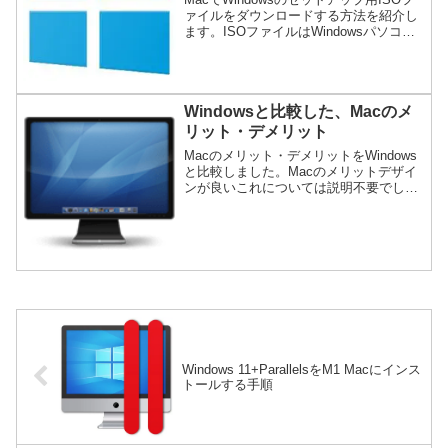
ァイルをダウンロードする方法を紹介し
ます。ISOファイルはWindowsパソコン
のセットアップだけでなく、Macで仮想
環境アプリ（Parallels、VMware、
VirtualBox、UTMな...
Windowsと比較した、Macのメ
リット・デメリット
Macのメリット・デメリットをWindows
と比較しました。Macのメリットデザイ
ンが良いこれについては説明不要でしょ
う。MacはWindowsよりも動作が安定し
ている場合が多いMacはアップル一社の
ハードウエア＋ソフトウエアなので、
Win...
Windows 11+ParallelsをM1 Macにインス
トールする手順