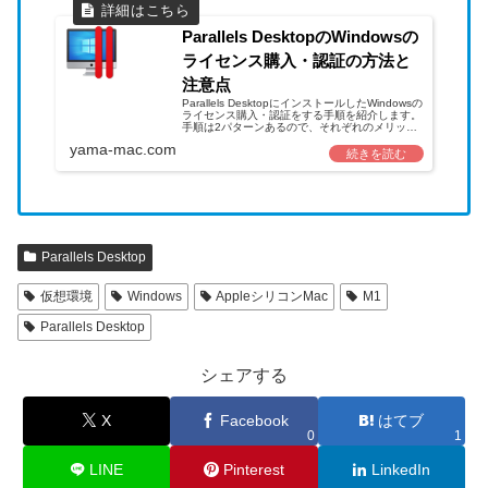
Parallels DesktopのWindowsの
ライセンス購入・認証の方法と
注意点
Parallels DesktopにインストールしたWindowsの
ライセンス購入・認証をする手順を紹介します。
手順は2パターンあるので、それぞれのメリッ
ト・デメリットの紹介、さらに注意点も紹介しま
yama-mac.com
す…
Parallels Desktop
仮想環境
Windows
AppleシリコンMac
M1
Parallels Desktop
シェアする
X
Facebook
はてブ
0
1
LINE
Pinterest
LinkedIn