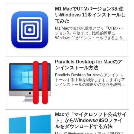
すので、そのあたりも詳しく紹介しま
M1 MacでUTMバージョン3を使
す。
いWindows 11をインストールし
てみた
M1 Macで仮想化環境アプリ「UTMバー
ジョン3」を使えば、比較的簡単に
Windows 11がインストールできるように
なったと聞いたので、実際にやってみた
手順を図解で紹介します。Windows 11は
「インサイドプレビュー」というバージ
ョンで開発者向けなので、ライセンス・
Parallels Desktop for Macのア
サポート・安定度・ローカライズといっ
た問題はあるものの、たまに使う程度な
ンインストール方法
ら実用的な使用感だと思いました。
Parallels Desktop for Macをアンインス
トールする手順を紹介します。まずはア
ンインストールの概略や注意点を説明し
て、それから仮想マシンの削除、アプリ
本体の削除、設定ファイルの削除と、そ
れぞれの手順を図解入りで説明します。
Macで「マイクロソフト公式サイ
ト」からWindowsのISOファイ
ルをダウンロードする方法
MacでWindowsのセットアップ用ISOフ