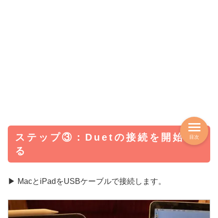
ステップ③：Duetの接続を開始す
目次
る
▶︎ MacとiPadをUSBケーブルで接続します。