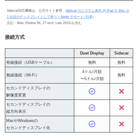
Sidecar対応機種は、公式サイト参照：
Sidecar のシステム条件 @ iPad を Mac の
2 台目のディスプレイとして使う – Apple サポート (日本)
注記：iMac (Retina 5K, 27-inch, Late 2015)も含む
接続方式
Duet Display
Sidecar
有線接続（USBケーブル）
無料
無料
4ドル/月額
無線接続（Wi-Fi）
無料
〜5ドル/月額
セカンドディスプレイの
解像度変更
セカンドディスプレイの
縦方向表示
MacやWindowsの
セカンドディスプレイ化