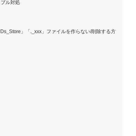
トラブル対処
s_Store」「._xxx」ファイルを作らない/削除する方